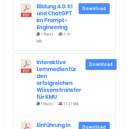
Bildung 4.0: KI
Download
und ChatGPT
im Prompt-
Engineering
1 file(s)
7.10
MB
Interaktive
Download
Lernmedien für
den
erfolgreichen
Wissenstransfer
für KMU
1 file(s)
17.21 MB
Einführung in
Download