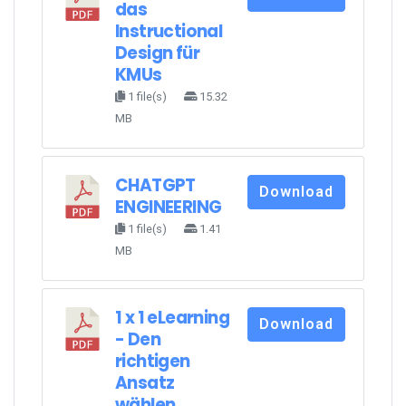
das
Instructional
Design für
KMUs
1 file(s)
15.32
MB
CHATGPT
Download
ENGINEERING
1 file(s)
1.41
MB
1 x 1 eLearning
Download
- Den
richtigen
Ansatz
wählen