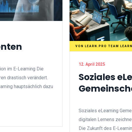
enten
VON
LEARN.PRO TEAM LEAR
12. April 2025
ion im E-Learning Die
Soziales eL
ren drastisch verändert.
Gemeinscha
rning hauptsächlich dazu
Soziales eLearning Gemei
digitalen Lernens zeichn
Die Zukunft des E-Learn