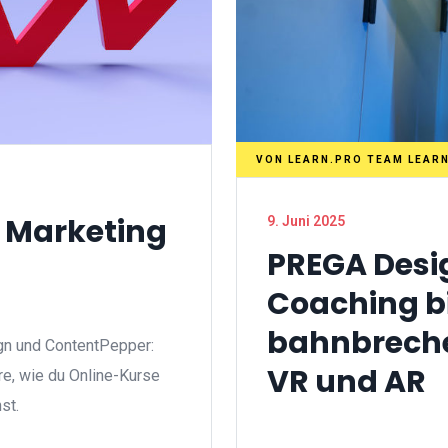
VON
LEARN.PRO TEAM LEAR
 Marketing
9. Juni 2025
PREGA Desi
Coaching b
bahnbreche
gn und ContentPepper:
VR und AR
re, wie du Online-Kurse
st.