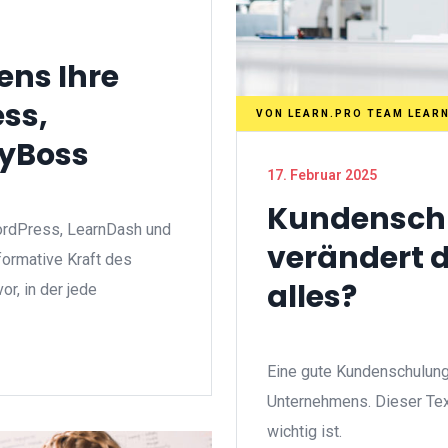
ens Ihre
ss,
VON
LEARN.PRO TEAM LEAR
yBoss
17. Februar 2025
Kundensch
ordPress, LearnDash und
verändert d
formative Kraft des
alles?
or, in der jede
Eine gute Kundenschulung 
Unternehmens. Dieser Tex
wichtig ist.