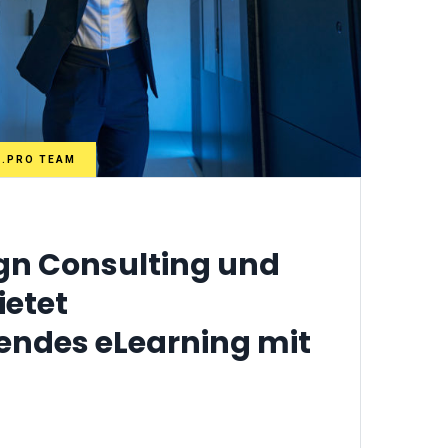
N.PRO TEAM
gn Consulting und
ietet
ndes eLearning mit