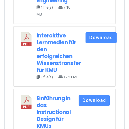
Engineering
1 file(s)
7.10
MB
Interaktive
Download
Lernmedien für
den
erfolgreichen
Wissenstransfer
für KMU
1 file(s)
17.21 MB
Einführung in
Download
das
Instructional
Design für
KMUs