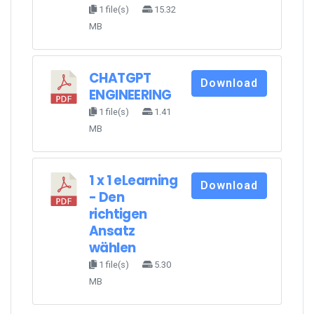
1 file(s)
15.32
MB
CHATGPT
Download
ENGINEERING
1 file(s)
1.41
MB
1 x 1 eLearning
Download
- Den
richtigen
Ansatz
wählen
1 file(s)
5.30
MB