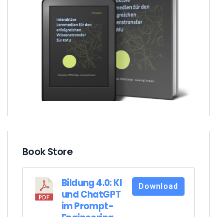
Book Store
Bildung 4.0: KI
Download
und ChatGPT
im Prompt-