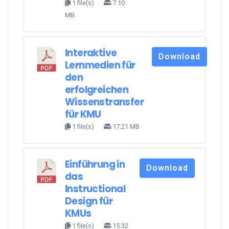
1 file(s)
7.10
MB
Interaktive
Download
Lernmedien für
den
erfolgreichen
Wissenstransfer
für KMU
1 file(s)
17.21 MB
Einführung in
Download
das
Instructional
Design für
KMUs
1 file(s)
15.32