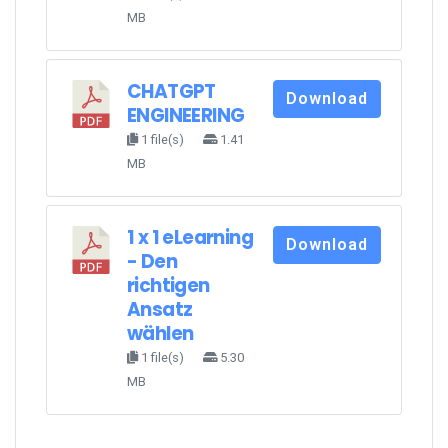
MB
CHATGPT
Download
ENGINEERING
1 file(s)
1.41
MB
1 x 1 eLearning
Download
- Den
richtigen
Ansatz
wählen
1 file(s)
5.30
MB