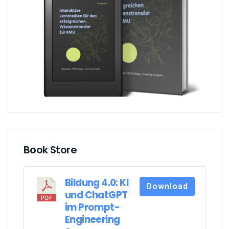
Book Store
Bildung 4.0: KI
Download
und ChatGPT
im Prompt-
Engineering