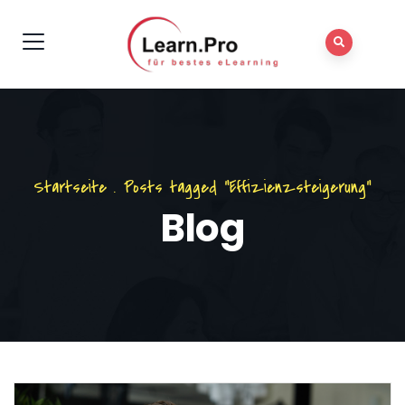
Startseite
.
Posts tagged "Effizienzsteigerung"
Blog